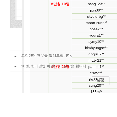
5만원 10명
ssng123**
jjun39**
skydidrbg**
moon-sunri**
posekj**
youra1**
symy10**
kimhyungse**
dpqls02**
고객센터 휴무를 알려드립니다.
nrz5-21**
10월, 한메일넷 화면이 새 단장을 합니다.
1만원 20명
papple1**
tlswkt**
jhj8812**
목록
sung20**
135m**
sonne**
ska14**
opqrstu08**
pure41**