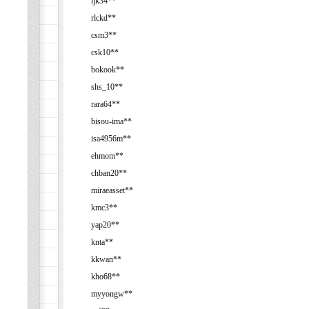
ljk34**
rlckd**
csm3**
csk10**
bokook**
shs_10**
rara64**
bisou-ima**
isa4956m**
ehmom**
chban20**
miraeasset**
kmc3**
yap20**
knta**
kkwan**
kho68**
myyongw**