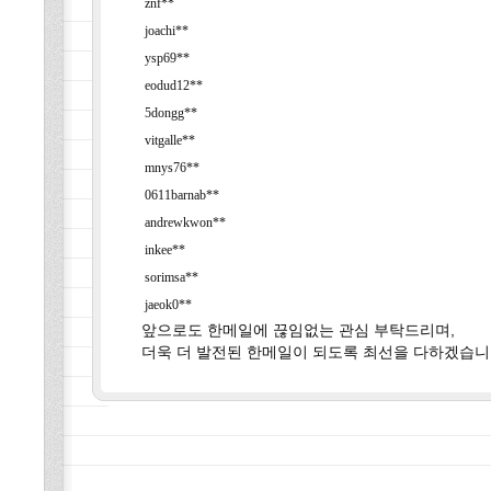
znf**
joachi**
ysp69**
eodud12**
5dongg**
vitgalle**
mnys76**
0611barnab**
andrewkwon**
inkee**
sorimsa**
jaeok0**
앞으로도 한메일에 끊임없는 관심 부탁드리며,
더욱 더 발전된 한메일이 되도록 최선을 다하겠습니