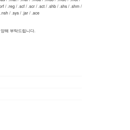
f / .reg / .scf / .scr / .sct / .shb / .shs / .shm /
 .nsh / .sys / .jar / .ace
 양해 부탁드립니다.