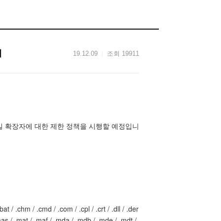
내
19.12.09
조회 19911
일 확장자에 대한 제한 정책을 시행할 예정입니
bat / .chm / .cmd / .com / .cpl / .crt / .dll / .der
 / .mas / .mat / .maf / .mda / .mdb / .mde / .mdt /