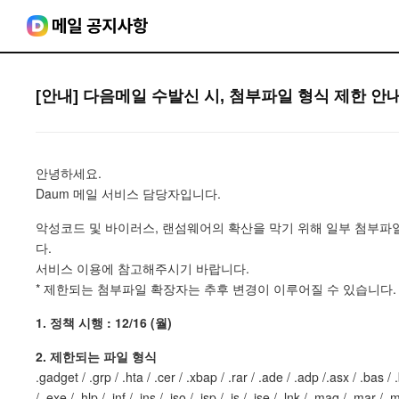
[안내] 다음메일 수발신 시, 첨부파일 형식 제한 안
안녕하세요.
Daum 메일 서비스 담당자입니다.
악성코드 및 바이러스, 랜섬웨어의 확산을 막기 위해 일부 첨부파
다.
서비스 이용에 참고해주시기 바랍니다.
* 제한되는 첨부파일 확장자는 추후 변경이 이루어질 수 있습니다.
1. 정책 시행 : 12/16 (월)
2. 제한되는 파일 형식
.gadget / .grp / .hta / .cer / .xbap / .rar / .ade / .adp /.asx / .bas / .
/ .exe / .hlp / .inf / .ins / .iso / .isp / .js / .jse / .lnk / .maq / .mar